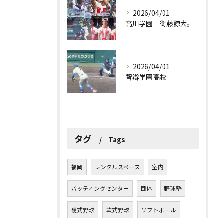
2026/04/01
高川学園 衛藤諒大。
2026/04/01
智辯学園高校
タグ
Tags
福岡
レンタルスペース
室内
バッティングセンター
団体
野球塾
硬式野球
軟式野球
ソフトボール