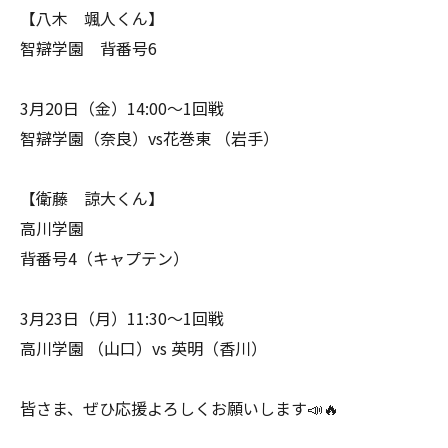
【八木 颯人くん】
智辯学園 背番号6
3月20日（金）14:00〜1回戦
智辯学園（奈良）vs花巻東 （岩手）
【衛藤 諒大くん】
高川学園
背番号4（キャプテン）
3月23日（月）11:30〜1回戦
高川学園 （山口）vs 英明（香川）
皆さま、ぜひ応援よろしくお願いします📣🔥