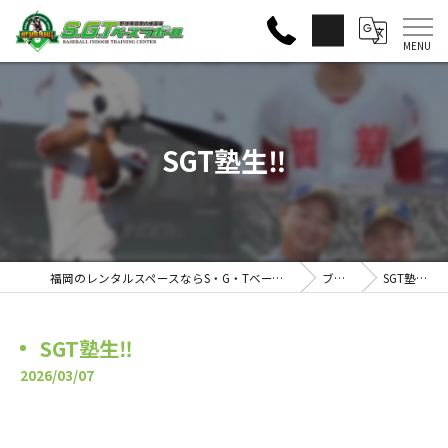
SGT塾生‼️
福岡のレンタルスペースならS・G・Tベースラボール
ブログ
SGT塾生‼️
SGT塾生‼️
2026/03/07