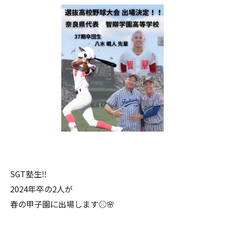
SGT塾生‼️
2024年卒の2人が
春の甲子園に出場します⚾️🌸