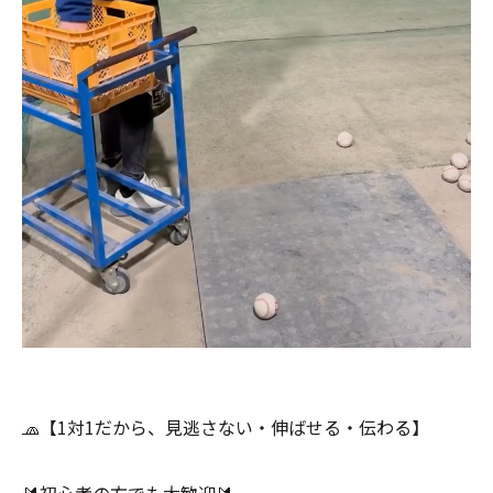
🧢【1対1だから、見逃さない・伸ばせる・伝わる】