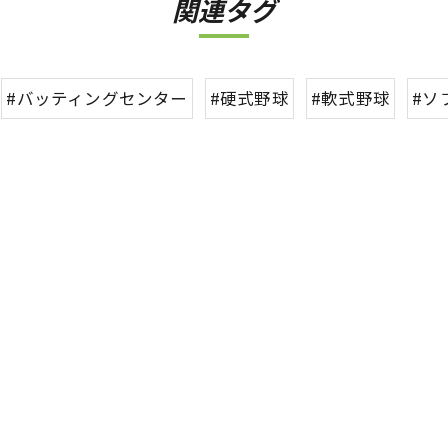
関連タグ
#バッティングセンター
#硬式野球
#軟式野球
#ソ