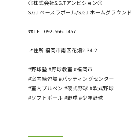
⚾️株式会社S.G.Tアンビション⚾️
S.G.Tベースラボール/S.G.Tホームグラウンド
☎️TEL 092-566-1457
📍住所 福岡市南区花畑2-34-2
#野球塾 #野球教室 #福岡市
#室内練習場 #バッティングセンター
#室内プルペン #硬式野球 #軟式野球
#ソフトボール #野球 #少年野球