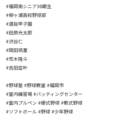
#福岡南シニア36期生
#柳ヶ浦高校野球部
#選抜甲子園
#田原光太郎
#渋谷仁
#岡田琉葦
#荒木隆斗
#吉田空叶
#野球塾 #野球教室 #福岡市
#室内練習場 #バッティングセンター
#室内プルペン #硬式野球 #軟式野球
#ソフトボール #野球 #少年野球